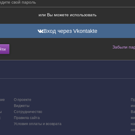
или Вы можете использовать
Вход через Vkontakte
Забыли па
йти
ние
О проекте
Пр
Виджеты
ин
ы
Сотрудничество
Ва
х
Правила сайта
ми
Условия оплаты и возврата
на
не