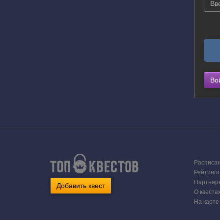
Во
Расписа
Рейтинги
Партнер
Добавить квест
О квеста
На карте