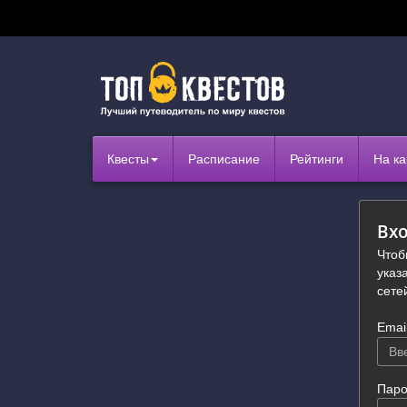
Квесты
Расписание
Рейтинги
На ка
Вхо
Чтоб
указ
сете
Emai
Паро