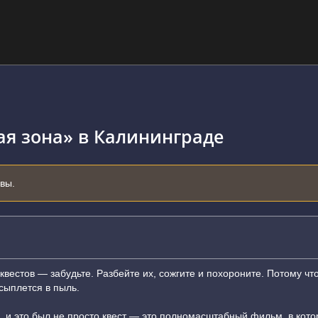
ая зона» в Калининграде
ывы.
-квестов — забудьте. Разбейте их, сожгите и похороните. Потому что
ссыплется в пыль.
 и это был не просто квест — это полномасштабный фильм, в котор