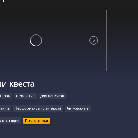
ии квеста
ктером
Семейные
Для новичков
пании
Перформансы (с актером)
Антуражные
ля женщин
Показать все