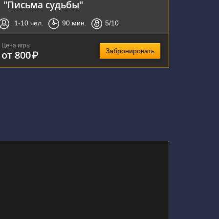
"Письма судьбы"
1-10
чел.
90
мин.
5
/10
Цена игры
Забронировать
от 800
₽