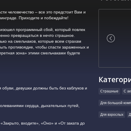
сти человечество – все это предстоит Вам и
нинграде. Приходите и побеждайте!
оизошел программный сбой, который повлек
пенно превращаться в нечто страшное.
ько на смельчаков, которые всем страхам
быть противоядие, чтобы спасти зараженных и
апретная зона» этими смельчаками будете
Категор
и обуви, девушки должны быть без каблуков и
Страшные
С а
Для большой ком
олеваниями сердца, дыхательных путей,
Для взрослых
Д
«Закрыто, входите», «Оно» и «От заката до