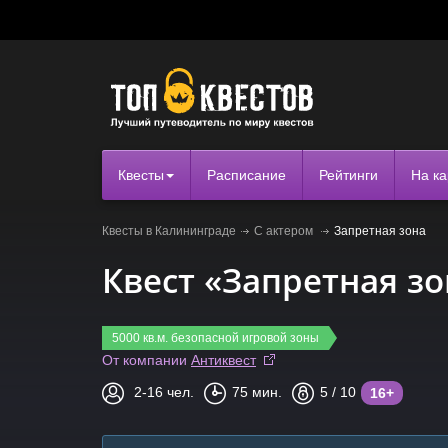
Квесты
Расписание
Рейтинги
На ка
Квесты в Калининграде
С актером
Запретная зона
Квест «Запретная зо
5000 кв.м. безопасной игровой зоны
От компании
Антиквест
2-16
чел.
75
мин.
5
/ 10
16+