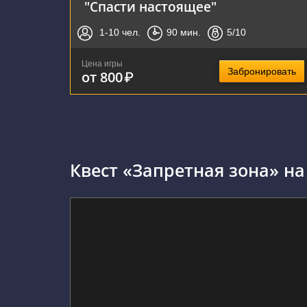
"Спасти настоящее"
1-10
чел.
90
мин.
5
/10
Цена игры
Забронировать
от 800
₽
Квест «Запретная зона» на