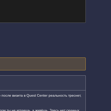
 после визита в Quest Center реальность треснет,
ом ты не играешь, а живёшь. Здесь нет скучных