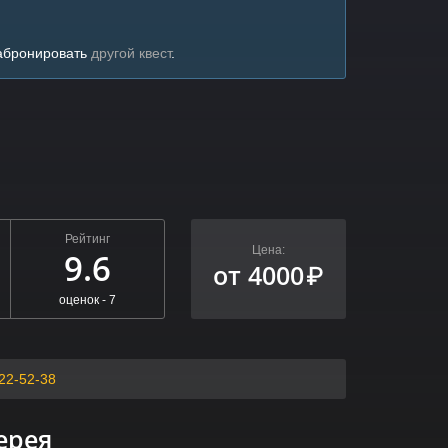
забронировать
другой квест
.
Рейтинг
Цена:
9.6
от 4000
₽
оценок -
7
22-52-38
ерея