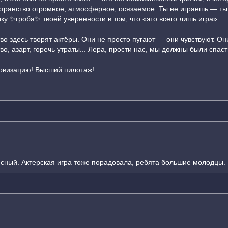
транство огромное, атмосферное, осязаемое. Ты не играешь — ты
ку ✨гроба✨ твоей уверенности в том, что «это всего лишь игра».
 здесь творят актёры. Они не просто пугают — они чувствуют. Они
тво, азарт, горечь утраты... Лера, прости нас, мы должны были спас
овизацию! Высший пилотаж!
есный. Актерская игра тоже порадовала, ребята большие молодцы.