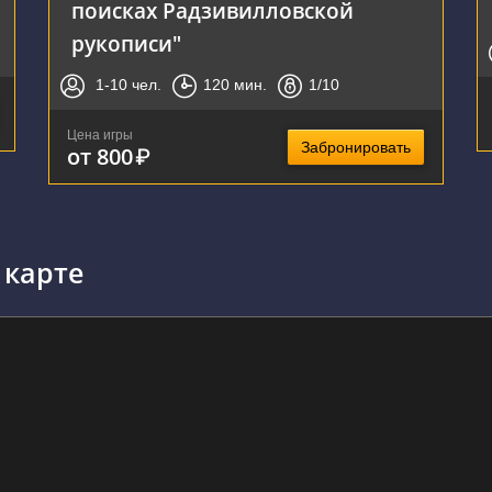
поисках Радзивилловской
рукописи"
1-10
чел.
120
мин.
1
/10
Цена игры
Забронировать
от 800
₽
 карте